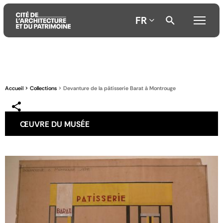
FR
Aller
Aller
Aller
au
au
à
contenu
menu
la
Accueil
Collections
Devanture de la pâtisserie Barat à Montrouge
principal
principal
recherche
ŒUVRE DU MUSÉE