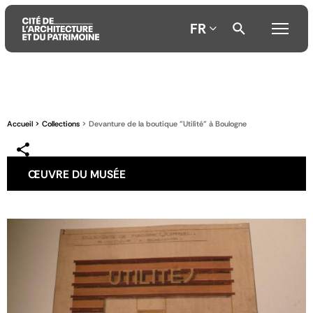
FR
Aller
Aller
Aller
au
au
à
contenu
menu
la
Accueil
Collections
Devanture de la boutique "Utilité" à Boulogne
principal
principal
recherche
ŒUVRE DU MUSÉE