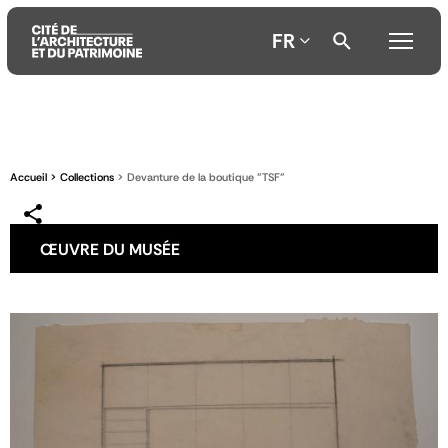
FR
Aller
Aller
Aller
au
au
à
contenu
menu
la
Accueil
Collections
Devanture de la boutique "TSF"
principal
principal
recherche
ŒUVRE DU MUSÉE