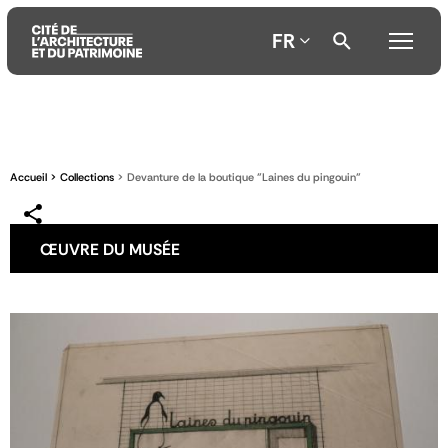
FR
Aller
Aller
Aller
au
au
à
contenu
menu
la
Accueil
Collections
Devanture de la boutique "Laines du pingouin"
principal
principal
recherche
ŒUVRE DU MUSÉE