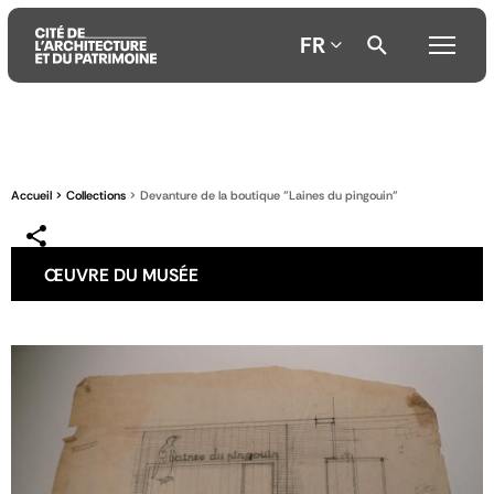
FR
Aller
Aller
Aller
au
au
à
contenu
menu
la
Accueil
Collections
Devanture de la boutique "Laines du pingouin"
principal
principal
recherche
ŒUVRE DU MUSÉE