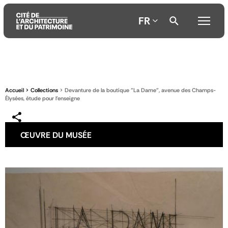
FR
Aller
Aller
Aller
au
au
à
contenu
menu
la
Accueil
Collections
Devanture de la boutique "La Dame", avenue des Champs-
principal
principal
recherche
Élysées, étude pour l'enseigne
ŒUVRE DU MUSÉE