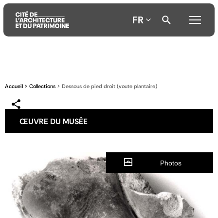
FR
Aller
Aller
Aller
au
au
à
contenu
menu
la
Accueil
Collections
Dessous de pied droit (voute plantaire)
principal
principal
recherche
ŒUVRE DU MUSÉE
Photos