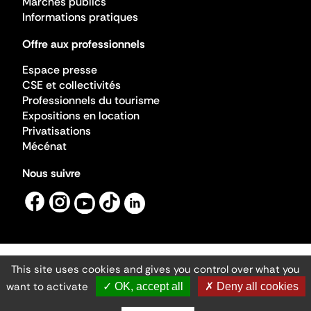
Marchés publics
Informations pratiques
Offre aux professionnels
Espace presse
CSE et collectivités
Professionnels du tourisme
Expositions en location
Privatisations
Mécénat
Nous suivre
This site uses cookies and gives you control over what you
Mentions légales
Gestion des cookies
want to activate
✓ OK, accept all
✗ Deny all cookies
Accessibilité numérique
Ministère de la Culture ©2026
- Cité de l'architecture et du patrimoine