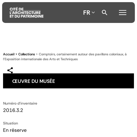
FR
Aller
Aller
Aller
au
au
à
contenu
menu
la
Accueil
Collections
Comptoirs, certainement autour des pavillons coloniaux, à
principal
principal
recherche
l’Exposition internationale des Arts et Techniques
ŒUVRE DU MUSÉE
Numéro d'inventaire
2016.3.2
Situation
En réserve