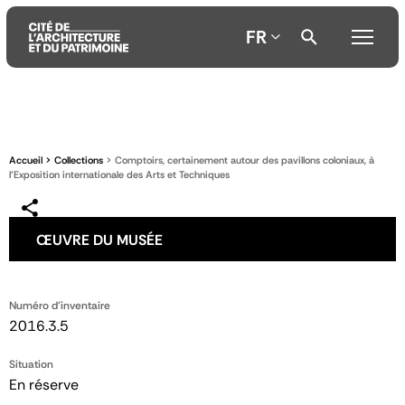
FR
Aller
Aller
Aller
au
au
à
contenu
menu
la
Accueil
Collections
Comptoirs, certainement autour des pavillons coloniaux, à
principal
principal
recherche
l’Exposition internationale des Arts et Techniques
ŒUVRE DU MUSÉE
Numéro d'inventaire
2016.3.5
Situation
En réserve