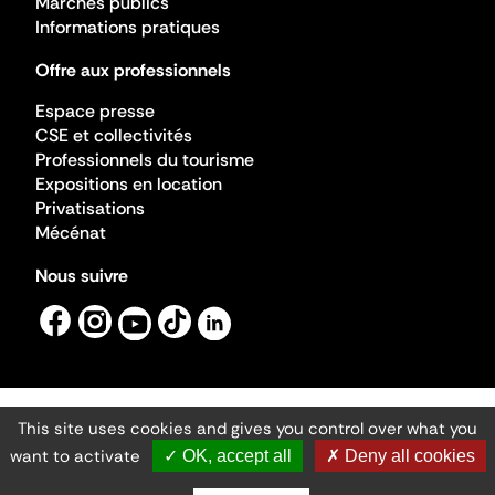
Marchés publics
Informations pratiques
Offre aux professionnels
Espace presse
CSE et collectivités
Professionnels du tourisme
Expositions en location
Privatisations
Mécénat
Nous suivre
This site uses cookies and gives you control over what you
Mentions légales
Gestion des cookies
want to activate
✓ OK, accept all
✗ Deny all cookies
Accessibilité numérique
Ministère de la Culture ©2026
- Cité de l'architecture et du patrimoine