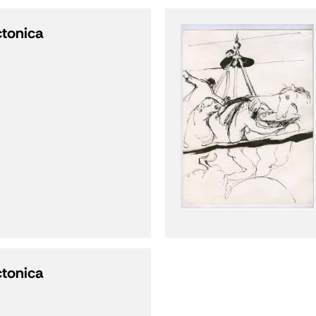
ctonica
ctonica