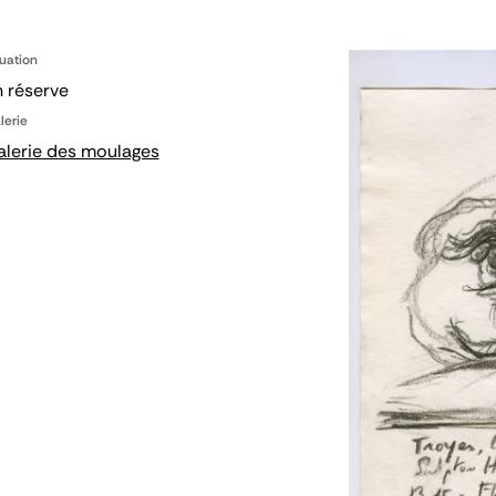
tuation
 réserve
lerie
alerie des moulages