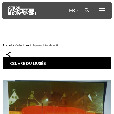
FR
Aller
Aller
Aller
au
au
à
contenu
menu
la
Accueil
Collections
Aquamobile, de nuit
principal
principal
recherche
ŒUVRE DU MUSÉE