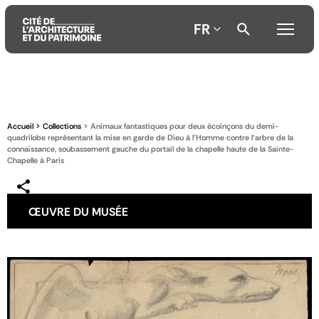
FR
Aller
Aller
Aller
au
au
à
contenu
menu
la
Accueil
Collections
Animaux fantastiques pour deux écoinçons du demi-
principal
principal
recherche
quadrilobe représentant la mise en garde de Dieu à l'Homme contre l'arbre de la
connaissance, soubassement gauche du portail de la chapelle haute de la Sainte-
Chapelle à Paris
ŒUVRE DU MUSÉE