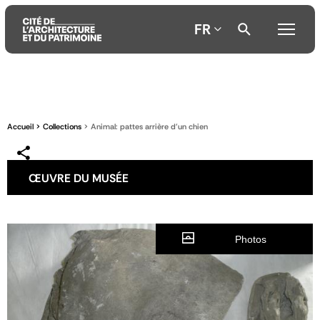
FR
Aller
Aller
Aller
au
au
à
contenu
menu
la
Accueil
Collections
Animal: pattes arrière d'un chien
principal
principal
recherche
ŒUVRE DU MUSÉE
Photos