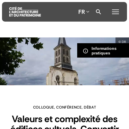
FR
Aller
Aller
Aller
© DR
au
au
à
Informations
contenu
menu
la
pratiques
principal
principal
recherche
COLLOQUE, CONFÉRENCE, DÉBAT
Valeurs et complexité des