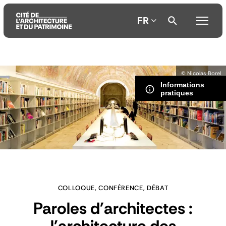
FR
Aller
Aller
Aller
© Nicolas Borel
au
au
à
Informations
contenu
menu
la
pratiques
principal
principal
recherche
COLLOQUE, CONFÉRENCE, DÉBAT
Paroles d'architectes :