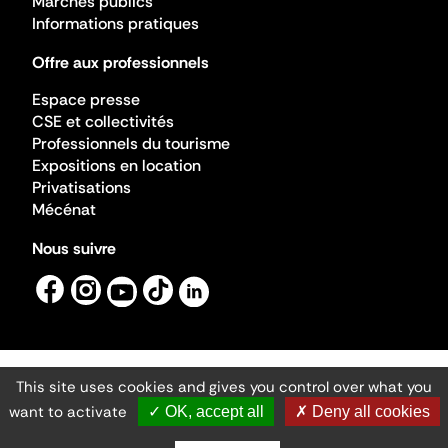
Marchés publics
Informations pratiques
Offre aux professionnels
Espace presse
CSE et collectivités
Professionnels du tourisme
Expositions en location
Privatisations
Mécénat
Nous suivre
This site uses cookies and gives you control over what you
Mentions légales
Gestion des cookies
want to activate
✓ OK, accept all
✗ Deny all cookies
Accessibilité numérique
Ministère de la Culture ©2026
- Cité de l'architecture et du patrimoine