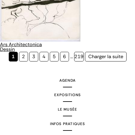
Ars Architectonica
Dessin
Page
1
Page
2
Page
3
Page
4
Page
5
Page
6
…
Page
219
Page
Charger la suite
courante
suivante
AGENDA
EXPOSITIONS
LE MUSÉE
INFOS PRATIQUES