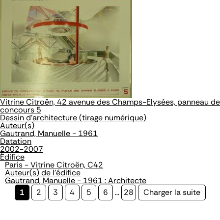
Vitrine Citroën, 42 avenue des Champs-Elysées, panneau de
concours 5
Dessin d'architecture (tirage numérique)
Auteur(s)
Gautrand, Manuelle - 1961
Datation
2002-2007
Édifice
Paris - Vitrine Citroën, C42
Auteur(s) de l'édifice
Gautrand, Manuelle - 1961 : Architecte
Page
1
Page
2
Page
3
Page
4
Page
5
Page
6
…
Page
28
Page
Charger la suite
courante
suivante