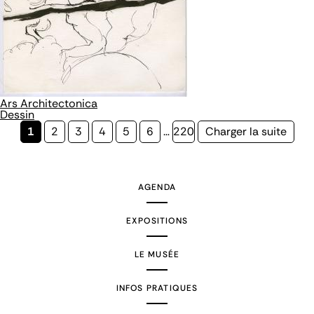
Ars Architectonica
Dessin
Page
1
Page
2
Page
3
Page
4
Page
5
Page
6
…
Page
220
Page
Charger la suite
courante
suivante
AGENDA
EXPOSITIONS
LE MUSÉE
INFOS PRATIQUES