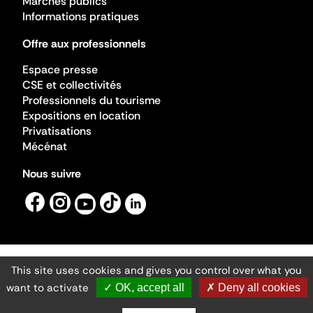
Marchés publics
Informations pratiques
Offre aux professionnels
Espace presse
CSE et collectivités
Professionnels du tourisme
Expositions en location
Privatisations
Mécénat
Nous suivre
This site uses cookies and gives you control over what you
Mentions légales
Gestion des cookies
want to activate
✓ OK, accept all
✗ Deny all cookies
Accessibilité numérique
Ministère de la Culture ©2026
- Cité de l'architecture et du patrimoine