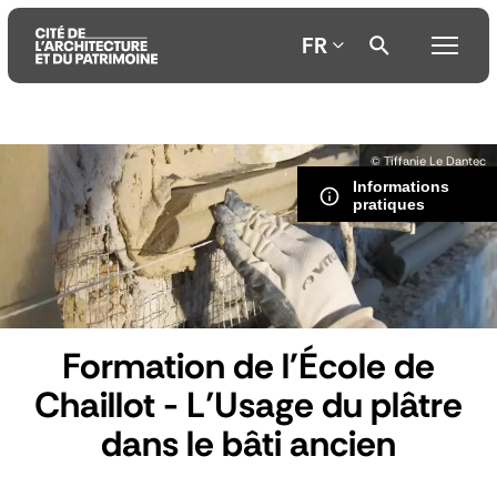
FR
Aller
Aller
Aller
© Tiffanie Le Dantec
au
au
à
Informations
contenu
menu
la
pratiques
principal
principal
recherche
Formation de l'École de
Chaillot - L’Usage du plâtre
dans le bâti ancien