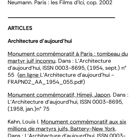
Neumann. Paris : les Films d'Ici, cop. 2002
___________________________________
ARTICLES
Architecture d’aujourd’hui
Monument commémoratif à Paris : tombeau du
martyr juif inconnu
.
Dans :
L'Architecture
d'aujourd'hui
, ISSN 0003-8695, (1954, sept.) n°
55 (
en ligne
L'Architecture d'aujourd'hui -
FRAPN02_AA_1954_055.pdf)
Monument commémoratif, Himeji, Japon
. Dans :
L'Architecture d'aujourd'hui, ISSN 0003-8695,
(1958, jan.)n° 75
Kahn
, Louis I.
Monument commémoratif aux six
millions de martyrs juifs, Battery-New York
.
Dans : L'Architecture d'aujourd'hui, ISSN 0003-