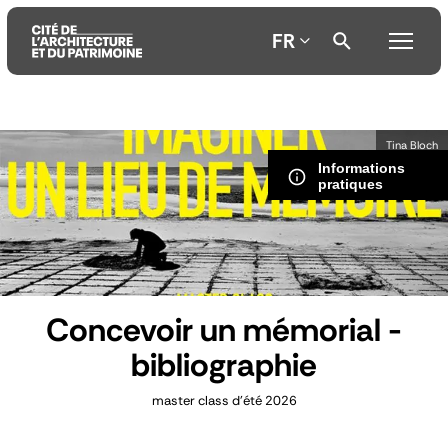
FR
Aller
Aller
Aller
Tina Bloch
au
au
à
Informations
contenu
menu
la
pratiques
principal
principal
recherche
Concevoir un mémorial -
bibliographie
master class d’été 2026