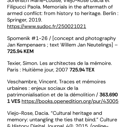
SorensEn
Marie-Louise,
Viejo-Rose
Dacia et
Filipucci
Paola.
Memorials in the aftermath of
armed conflict: from history to heritage.
Berlin :
Springer, 2019.
https://www.sudoc.fr/250021021
Spomenik #1-26 / [concept and photography
Jan Kempenaers ; text Willem Jan
Neutelings
] –
725.94 KEM
Texier
, Simon.
Les architectes de la mémoire
.
Paris : Huitième jour, 2007
725.94 TEX
Veschambre,
Vincent.
Traces et mémoires
urbaines : enjeux sociaux de la
patrimonialisation et de la démolition
/
363.690
1 VES
https://books.openedition.org/pur/43005
Viejo-Rose,
Dacia. “Cultural heritage and
memory: untangling the ties that bind.”
Culture
& History Digital Journal
, 4(2), 2015. (online-