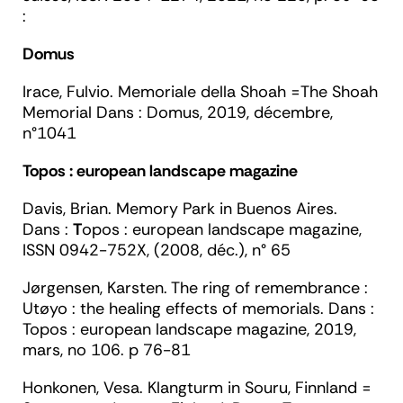
:
Domus
Irace,
Fulvio. Memoriale della Shoah =The Shoah
Memorial Dans :
Domus
, 2019, décembre,
n°1041
Topos : european landscape magazine
Davis
, Brian
.
Memory Park in Buenos Aires.
Dans :
T
opos : european landscape magazine
,
ISSN 0942-752X, (2008, déc.), n° 65
Jørgensen
, Karsten. The ring of remembrance :
Utøyo : the healing effects of memorials. Dans :
Topos : european landscape magazine,
2019,
mars, no 106. p 76-81
Honkonen
, Vesa. Klangturm in Souru, Finnland =