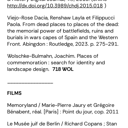
http://dx.doi.org/10.3989/chdj.2015.018
)
Viejo-Rose
Dacia,
Renshaw
Layla et
Filippucci
Paola.
From dead places to places of the dead:
the memorial power of battlefields, ruins and
burials in wars capes of Spain and the Western
Front.
Abingdon : Routledge, 2023. p. 275-291.
Wolschke-Bulmahn,
Joachim.
Places of
commemoration : search for identity and
landscape design
.
718 WOL
________________
FILMS
Memoryland / Marie-Pierre
Jaury
et Grégoire
Bénabent
, réal. [Paris] : Point du jour, cop. 2011
Le Musée juif de Berlin / Richard Copans ; Stan