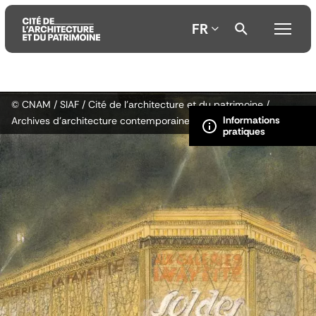
FR
Aller
Aller
Aller
© CNAM / SIAF / Cité de l’architecture et du patrimoine /
au
au
à
Archives d’architecture contemporaine
contenu
menu
la
principal
principal
recherche