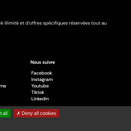
é illimité et d’offres spécifiques réservées tout au
Nous suivre
Facebook
Instagram
sme
Youtube
Tiktok
Linkedin
 all
✗ Deny all cookies
 de la Culture ©2026
- Cité de l'architecture et du patrimoine