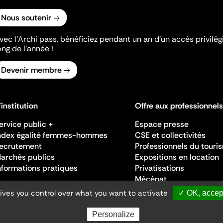
Nous soutenir
vec l’Archi pass, bénéficiez pendant un an d’un accès privilégi
ong de l’année !
Devenir membre
'institution
Offre aux professionnels
ervice public +
Espace presse
ndex égalité femmes-hommes
CSE et collectivités
ecrutement
Professionnels du touri
archés publics
Expositions en location
nformations pratiques
Privatisations
Mécénat
gives you control over what you want to activate
✓ OK, accept
Personalize
Ministère