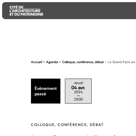
Aller
Aller
Aller
au
au
à
contenu
menu
la
principal
principal
recherche
Accueil
Agenda
Colloque, conférence, débat
Le Grand Paris en
Jeudi
04 avr.
Évènement
2024
passé
19:00
COLLOQUE, CONFÉRENCE, DÉBAT