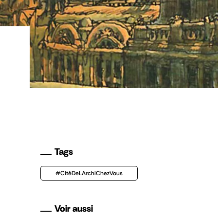
e
Tags
#CitéDeLArchiChezVous
Voir aussi