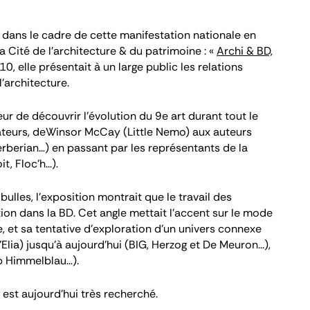
 dans le cadre de cette manifestation nationale en
a Cité de l’architecture & du patrimoine : «
Archi & BD,
0, elle présentait à un large public les relations
'architecture.
ur de découvrir l’évolution du 9
e
art durant tout le
ateurs, deWinsor McCay (Little Nemo) aux auteurs
rberian…) en passant par les représentants de la
, Floc'h...).
ulles, l’exposition montrait que le travail des
ion dans la BD. Cet angle mettait l’accent sur le mode
le, et sa tentative d'exploration d'un univers connexe
lia) jusqu'à aujourd'hui (BIG, Herzog et De Meuron...),
p Himmelblau…).
, est aujourd’hui très recherché.