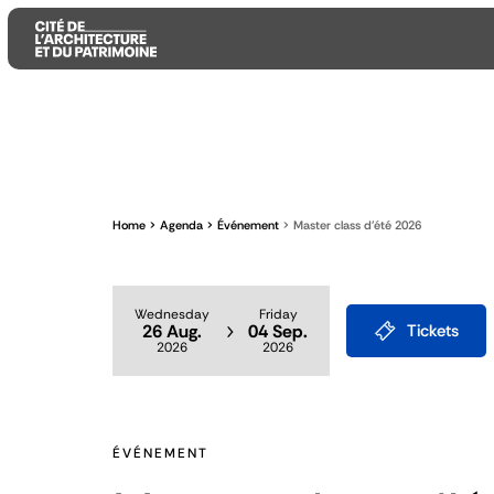
Aller
Aller
Aller
au
au
à
contenu
menu
la
principal
principal
recherche
Home
Agenda
Événement
Master class d'été 2026
Wednesday
Friday
26 Aug.
04 Sep.
Tickets
2026
2026
ÉVÉNEMENT