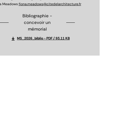
na Meadows
fiona.meadows@citedelarchitecture.fr
Bibliographie -
concevoir un
mémorial
MS_2026_biblio
PDF / 93.11 KB