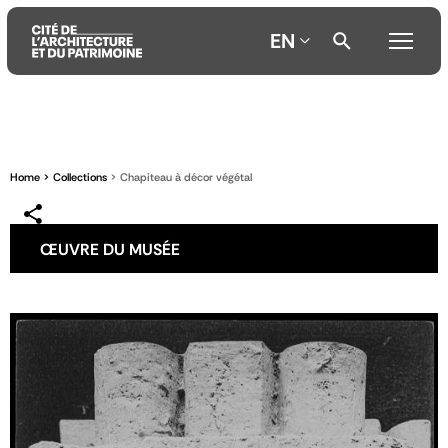
EN
Aller
Aller
Aller
au
au
à
contenu
menu
la
Home
Collections
Chapiteau à décor végétal
principal
principal
recherche
ŒUVRE DU MUSÉE