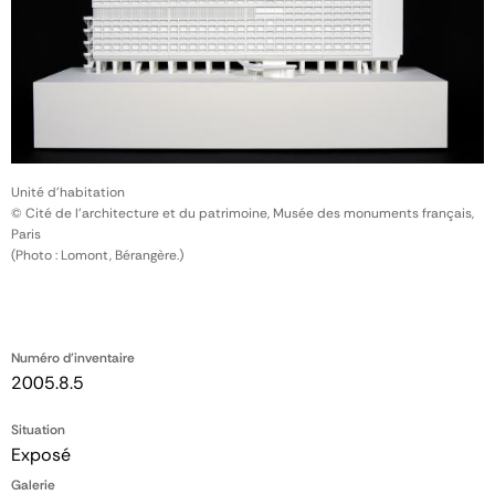
Unité d'habitation
© Cité de l'architecture et du patrimoine, Musée des monuments français,
Paris
(Photo : Lomont, Bérangère.)
Numéro d'inventaire
2005.8.5
Situation
Exposé
Galerie