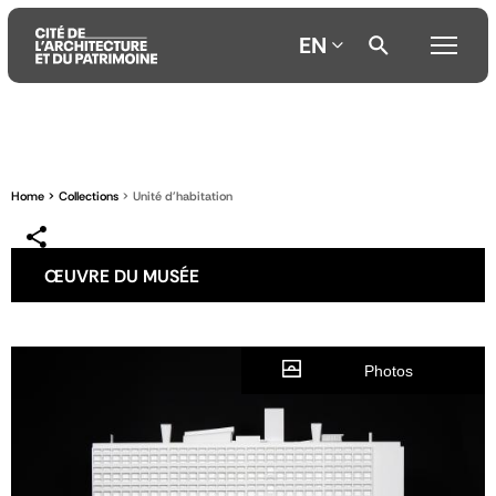
EN
Aller
Aller
Aller
au
au
à
contenu
menu
la
Home
Collections
Unité d'habitation
principal
principal
recherche
ŒUVRE DU MUSÉE
Photos