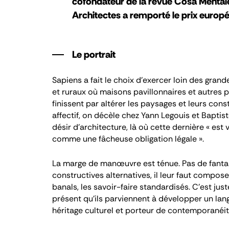
cofondateur de la revue Cosa Mental
Architectes a remporté le prix europ
Le portrait
Sapiens a fait le choix d’exercer loin des grand
et ruraux où maisons pavillonnaires et autres 
finissent par altérer les paysages et leurs con
affectif, on décèle chez Yann Legouis et Bapti
désir d’architecture, là où cette dernière « es
comme une fâcheuse obligation légale ».
La marge de manœuvre est ténue. Pas de fantas
constructives alternatives, il leur faut compose
banals, les savoir-faire standardisés. C’est j
présent qu’ils parviennent à développer un lang
héritage culturel et porteur de contemporanéit