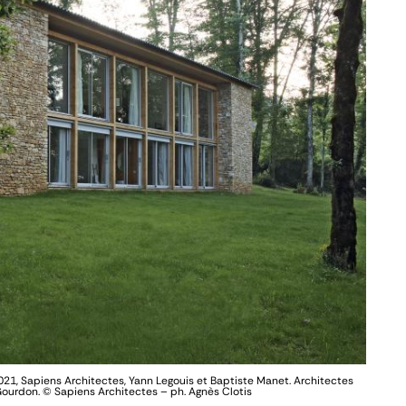
2021, Sapiens Architectes, Yann Legouis et Baptiste Manet. Architectes
Gourdon.
© Sapiens Architectes – ph. Agnès Clotis