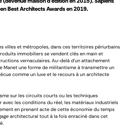
e (devenue maison d’édition en 2015). Sapiens
éen Best Architects Awards en 2019.
es villes et métropoles, dans ces territoires périurbains
produits immobiliers se vendent clés en main et
structions vernaculaires. Au-delà d’un attachement
ste Manet une forme de militantisme à transmettre un
t vécue comme un luxe et le recours à un architecte
me sur les circuits courts ou les techniques
r avec les conditions du réel, les matériaux industriels
ustement en prenant acte de cette économie du temps
age architectural tout à la fois enraciné dans cet
é.