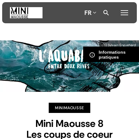
FR
Aller
Aller
Aller
(c) Sylvain Enguehard
au
au
à
Informations
contenu
menu
la
pratiques
principal
principal
recherche
MINIMAOUSSE
Mini Maousse 8
Les coups de coeur