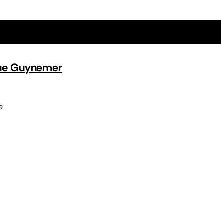
 rue Guynemer
e