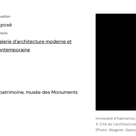
tuation
xposé
lerie
lerie d'architecture moderne et
ontemporaine
 du patrimoine, musée des Monuments
Immeuble d'habitation
© Cité de l'architectur
(Photo : Bergeret, Gasto