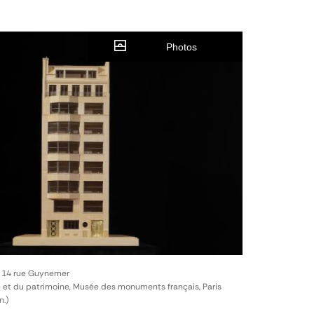
Photos
, 14 rue Guynemer
e et du patrimoine, Musée des monuments français, Paris
n.)