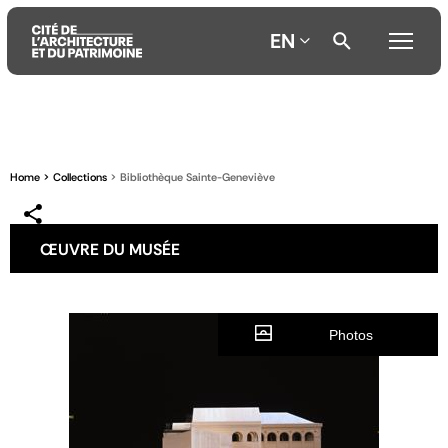
EN
Aller
Aller
Aller
au
au
à
contenu
menu
la
Home
Collections
Bibliothèque Sainte-Geneviève
principal
principal
recherche
ŒUVRE DU MUSÉE
Photos