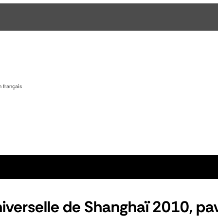
n français
iverselle de Shanghaï 2010, pav