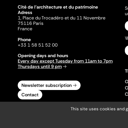
Cité de l'architecture et du patrimoine
S
Adress
u
1, Place du Trocadéro et du 11 Novembre
75116 Paris
France
W
Phone
+33 1 58 51 52 00
Opening days and hours
Every day except Tuesday from 11am to 7pm
Thursdays until 9 pm
T
O
Newsletter subscription
O
C
Contact
This site uses cookies and 