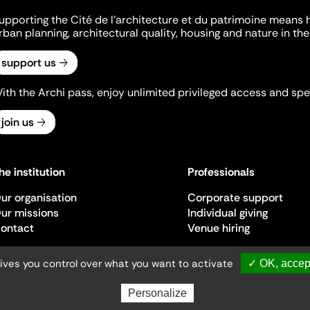
upporting the Cité de l'architecture et du patrimoine means 
rban planning, architectural quality, housing and nature in the 
support us
ith the Archi pass, enjoy unlimited privileged access and spec
join us
he institution
Professionals
ur organisation
Corporate support
ur missions
Individual giving
ontact
Venue hiring
gives you control over what you want to activate
✓ OK, accept
Personalize
Ministère