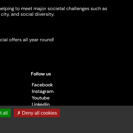
helping to meet major societal challenges such as
city, and social diversity.
ial offers all year round!
Follow us
Facebook
Instagram
Youtube
Linkedin
 all
✗ Deny all cookies
 de la Culture ©2026
- Cité de l'architecture et du patrimoine