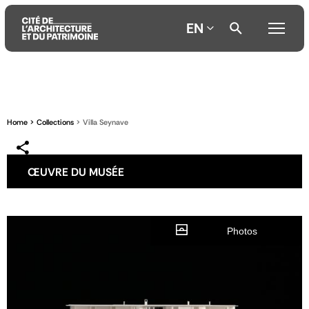
EN
Aller
Aller
Aller
au
au
à
contenu
menu
la
Home
Collections
Villa Seynave
principal
principal
recherche
ŒUVRE DU MUSÉE
Photos