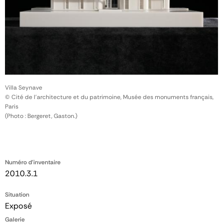
Villa Seynave
© Cité de l'architecture et du patrimoine, Musée des monuments français,
Paris
(Photo : Bergeret, Gaston.)
Numéro d'inventaire
2010.3.1
Situation
Exposé
Galerie