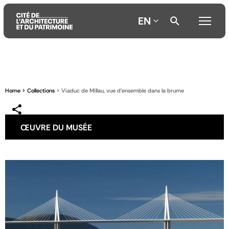
EN
Aller
Aller
Aller
au
au
à
contenu
menu
la
Home
Collections
Viaduc de Millau, vue d'ensemble dans la brume
principal
principal
recherche
ŒUVRE DU MUSÉE