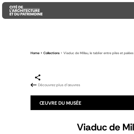
Aller
Aller
Aller
au
au
à
contenu
menu
la
Home
Collections
Viaduc de Millau, le tablier entre piles et palées
principal
principal
recherche
Découvrez plus d'œuvres
ŒUVRE DU MUSÉE
Viaduc de Mill