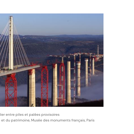
lier entre piles et palées provisoires
e et du patrimoine, Musée des monuments français, Paris
)