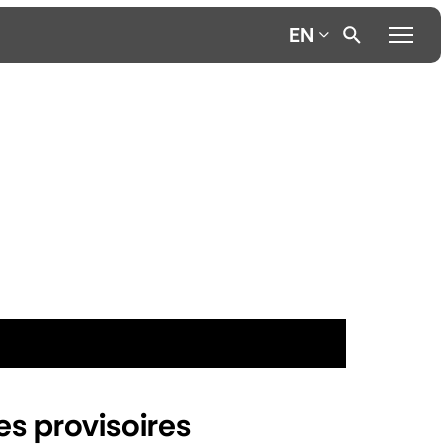
EN
ées provisoires