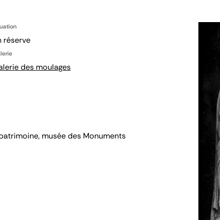
tuation
 réserve
lerie
alerie des moulages
 du patrimoine, musée des Monuments