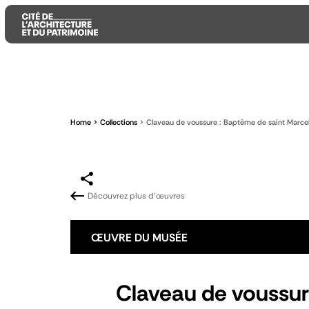
Aller
Aller
Aller
au
au
à
contenu
menu
la
Home
Collections
Claveau de voussure : Baptême de saint Marcel
principal
principal
recherche
Découvrez plus d'œuvres
ŒUVRE DU MUSÉE
Claveau de voussur