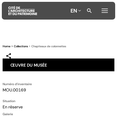
EN
Aller
Aller
Aller
au
au
à
contenu
menu
la
Home
Collections
Chapiteaux de colonnettes
principal
principal
recherche
ŒUVRE DU MUSÉE
Numéro d'inventaire
MOU.00169
Situation
En réserve
Galerie