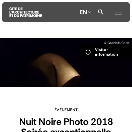
EN
Aller
Aller
Aller
© Gabriella Cseh
au
au
à
Visitor
contenu
menu
la
information
principal
principal
recherche
ÉVÉNEMENT
Nuit Noire Photo 2018