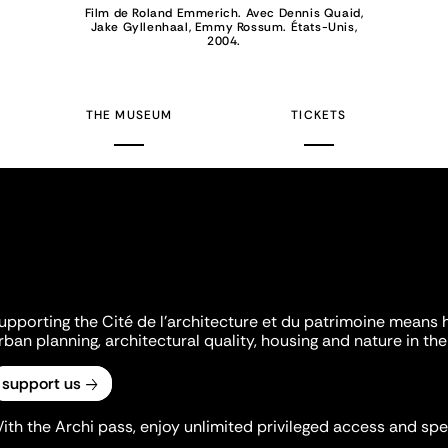
Film de Roland Emmerich. Avec Dennis Quaid,
Jake Gyllenhaal, Emmy Rossum. États-Unis,
2004.
THE MUSEUM
TICKETS
upporting the Cité de l'architecture et du patrimoine means 
rban planning, architectural quality, housing and nature in the 
support us
ith the Archi pass, enjoy unlimited privileged access and spec