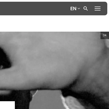
EN
DR