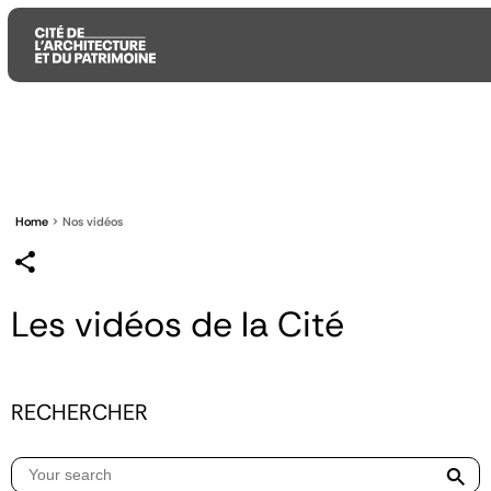
Aller
Aller
Aller
au
au
à
contenu
menu
la
principal
principal
recherche
Home
Nos vidéos
Les vidéos de la Cité
RECHERCHER