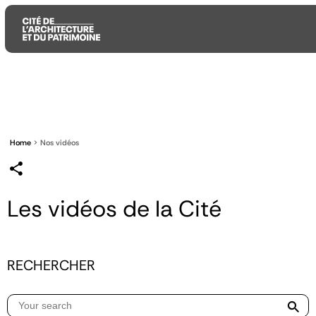
Aller
Aller
Aller
au
au
à
contenu
menu
la
principal
principal
recherche
Home
Nos vidéos
Les vidéos de la Cité
RECHERCHER