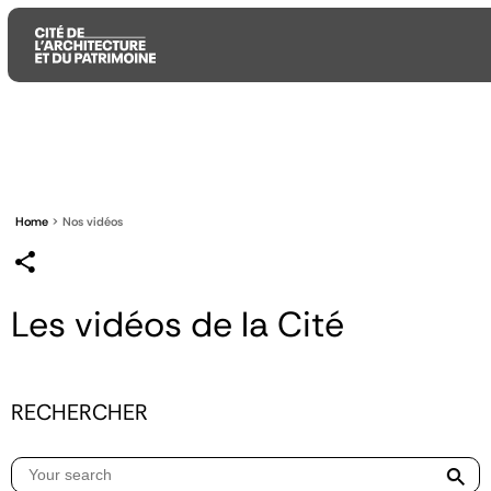
Aller
Aller
Aller
au
au
à
contenu
menu
la
principal
principal
recherche
Home
Nos vidéos
Les vidéos de la Cité
RECHERCHER