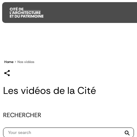
Aller
Aller
Aller
au
au
à
contenu
menu
la
principal
principal
recherche
Home
Nos vidéos
Les vidéos de la Cité
RECHERCHER