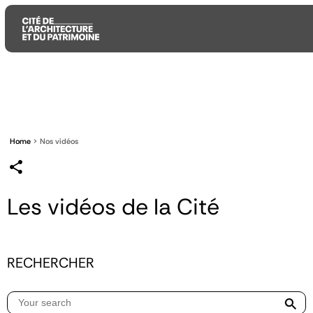
Aller
Aller
Aller
au
au
à
contenu
menu
la
principal
principal
recherche
Home
Nos vidéos
Les vidéos de la Cité
RECHERCHER