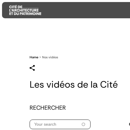
Aller
Aller
Aller
au
au
à
contenu
menu
la
principal
principal
recherche
Home
Nos vidéos
Les vidéos de la Cité
RECHERCHER