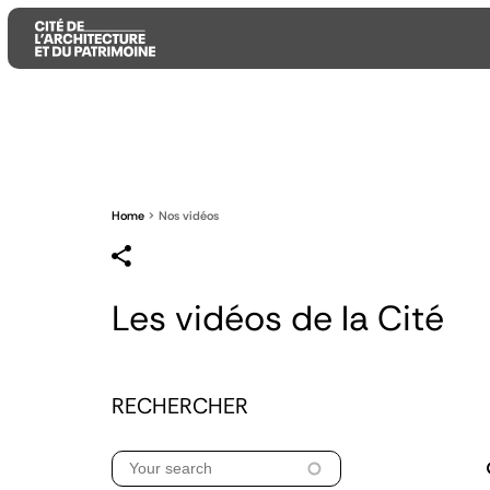
Aller
Aller
Aller
au
au
à
contenu
menu
la
principal
principal
recherche
Home
Nos vidéos
Les vidéos de la Cité
RECHERCHER