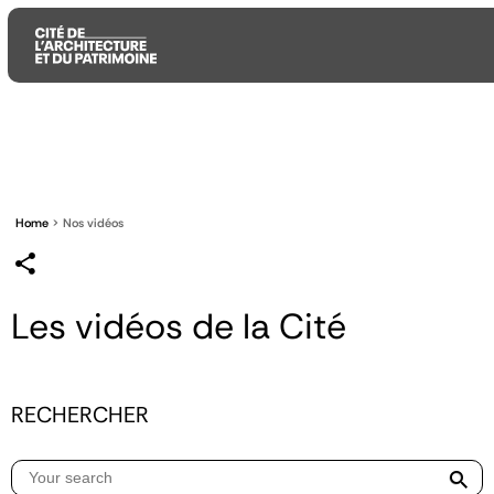
Aller
Aller
Aller
au
au
à
contenu
menu
la
principal
principal
recherche
Home
Nos vidéos
Les vidéos de la Cité
RECHERCHER