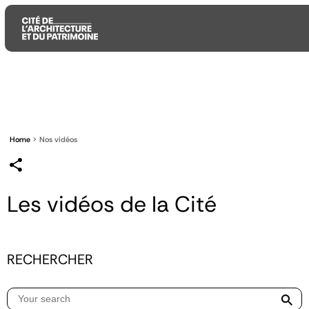
Aller
Aller
Aller
au
au
à
contenu
menu
la
principal
principal
recherche
Home
Nos vidéos
Les vidéos de la Cité
RECHERCHER