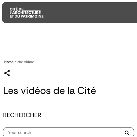
Aller
Aller
Aller
au
au
à
contenu
menu
la
principal
principal
recherche
Home
Nos vidéos
Les vidéos de la Cité
RECHERCHER