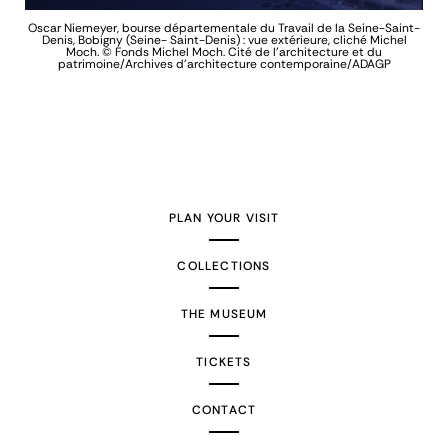
Oscar Niemeyer, bourse départementale du Travail de la Seine-Saint-
vre
Osc
Denis, Bobigny (Seine- Saint-Denis) : vue extérieure, cliché Michel
chel
De
Moch.
© Fonds Michel Moch. Cité de l'architecture et du
ture
patrimoine/Archives d'architecture contemporaine/ADAGP
PLAN YOUR VISIT
COLLECTIONS
THE MUSEUM
TICKETS
CONTACT