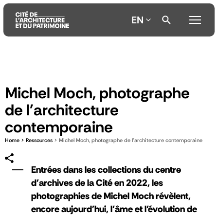
EN
Aller
Aller
Aller
au
au
à
contenu
menu
la
Michel Moch, photographe
principal
principal
recherche
de l'architecture
contemporaine
Home
Ressources
Michel Moch, photographe de l'architecture contemporaine
Entrées dans les collections du centre
d'archives de la Cité en 2022, les
photographies de Michel Moch révèlent,
encore aujourd'hui, l'âme et l'évolution de