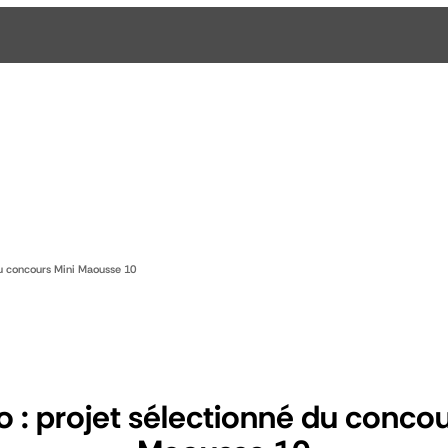
du concours Mini Maousse 10
o : projet sélectionné du concou