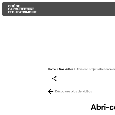
Aller
Aller
Aller
au
au
à
contenu
menu
la
principal
principal
recherche
Home
Nos vidéos
Abri-co : projet sélectionné 
Découvrez plus de vidéos
Abri-c